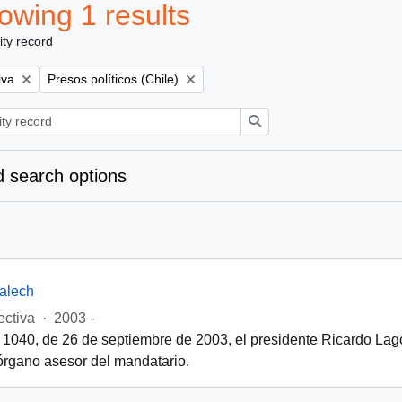
owing 1 results
ity record
Remove filter:
iva
Presos políticos (Chile)
Search
 search options
alech
ectiva
·
2003 -
 1040, de 26 de septiembre de 2003, el presidente Ricardo Lago
órgano asesor del mandatario.