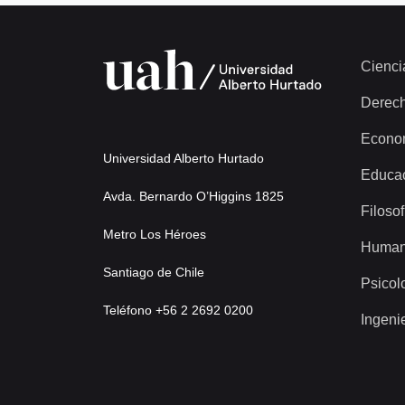
Cienci
Derec
Econo
Universidad Alberto Hurtado
Educa
Avda. Bernardo O’Higgins 1825
Filosof
Metro Los Héroes
Human
Santiago de Chile
Psicol
Teléfono +56 2 2692 0200
Ingeni