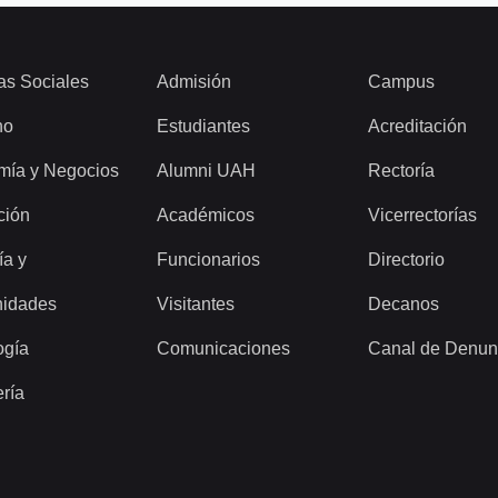
as Sociales
Admisión
Campus
ho
Estudiantes
Acreditación
mía y Negocios
Alumni UAH
Rectoría
ción
Académicos
Vicerrectorías
ía y
Funcionarios
Directorio
idades
Visitantes
Decanos
ogía
Comunicaciones
Canal de Denun
ería