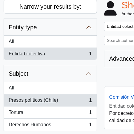
Sh
Narrow your results by:
Author
Remove filter:
Entity type
Entidad colect
All
Entidad colectiva
1
, 1 results
Advanced
Subject
All
Comisión V
Presos políticos (Chile)
1
, 1 results
Entidad col
Tortura
1
Por decreto
, 1 results
calidad de 
Derechos Humanos
1
, 1 results