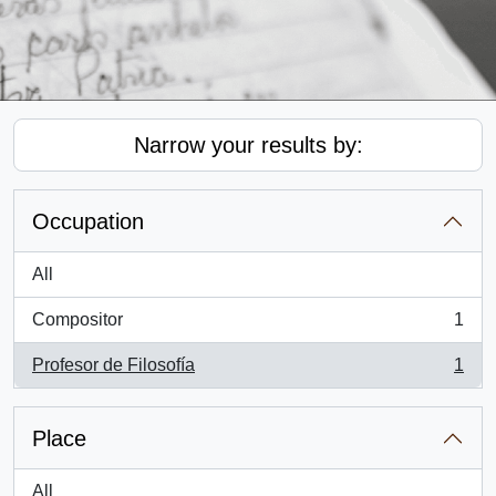
Narrow your results by:
Occupation
All
Compositor
1
, 1 results
Profesor de Filosofía
1
, 1 results
Place
All