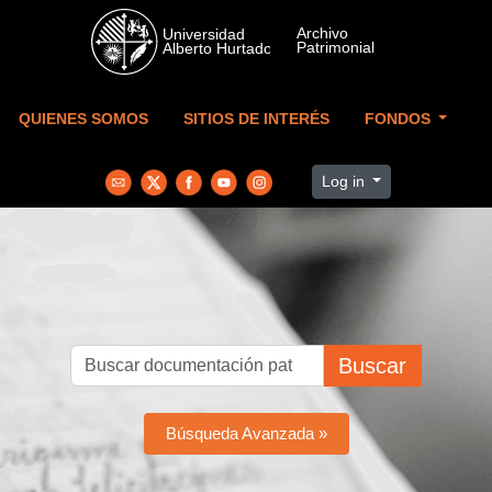
Skip to main content
QUIENES SOMOS
SITIOS DE INTERÉS
FONDOS
Log in
Buscar
Búsqueda Avanzada »