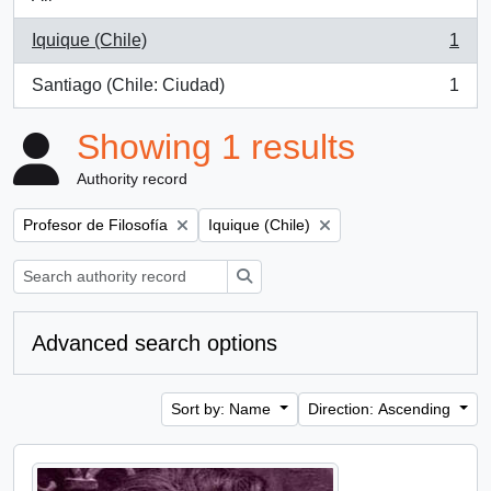
Iquique (Chile)
1
, 1 results
Santiago (Chile: Ciudad)
1
, 1 results
Showing 1 results
Authority record
Remove filter:
Remove filter:
Profesor de Filosofía
Iquique (Chile)
Search
Advanced search options
Sort by: Name
Direction: Ascending