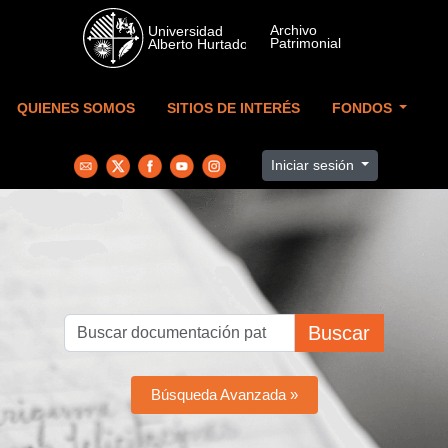
Skip to main content
QUIENES SOMOS
SITIOS DE INTERÉS
FONDOS
Iniciar sesión
Buscar
Búsqueda Avanzada »