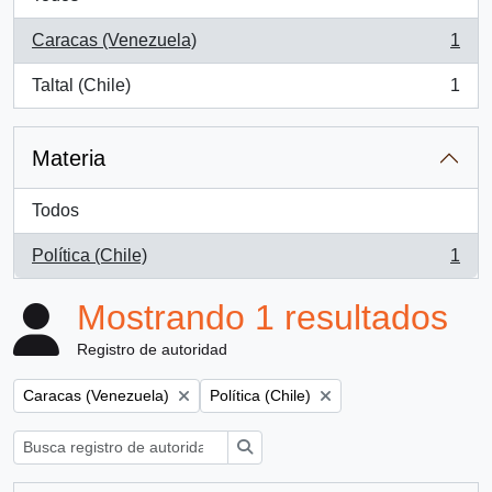
Caracas (Venezuela)
1
, 1 resultados
Taltal (Chile)
1
, 1 resultados
Materia
Todos
Política (Chile)
1
, 1 resultados
Mostrando 1 resultados
Registro de autoridad
Remove filter:
Remove filter:
Caracas (Venezuela)
Política (Chile)
Búsqueda