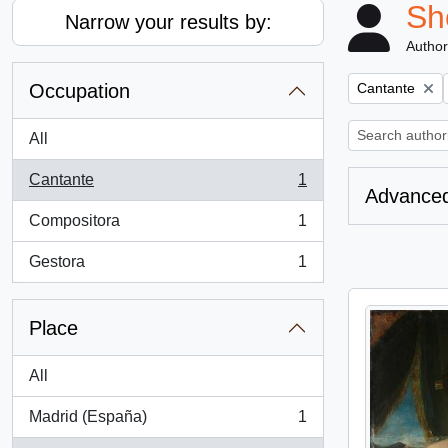
Sh
Narrow your results by:
Author
Remove filter:
Occupation
Cantante
All
Cantante
1
, 1 results
Advanced
Compositora
1
, 1 results
Gestora
1
, 1 results
Place
All
Madrid (España)
1
, 1 results