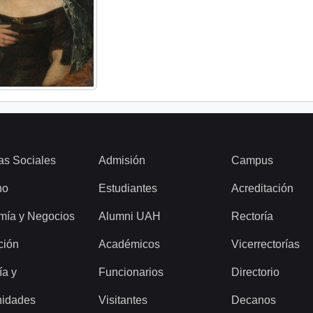
as Sociales
Admisión
Campus
ho
Estudiantes
Acreditación
mía y Negocios
Alumni UAH
Rectoría
ción
Académicos
Vicerrectorías
ía y
Funcionarios
Directorio
idades
Visitantes
Decanos