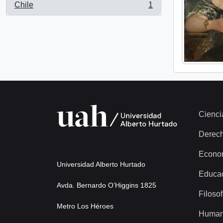
Chile
1
, 1 results
Cienci
Derec
Econo
Universidad Alberto Hurtado
Educa
Avda. Bernardo O’Higgins 1825
Filosof
Metro Los Héroes
Human