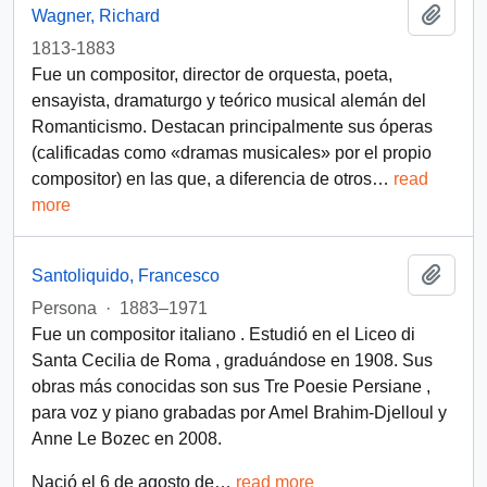
Add t
Wagner, Richard
1813-1883
Fue un compositor, director de orquesta, poeta,
ensayista, dramaturgo y teórico musical alemán del
Romanticismo. Destacan principalmente sus óperas
(calificadas como «dramas musicales» por el propio
compositor) en las que, a diferencia de otros
…
read
more
Add t
Santoliquido, Francesco
Persona
·
1883–1971
Fue un compositor italiano . Estudió en el Liceo di
Santa Cecilia de Roma , graduándose en 1908. Sus
obras más conocidas son sus Tre Poesie Persiane ,
para voz y piano grabadas por Amel Brahim-Djelloul y
Anne Le Bozec en 2008.
Nació el 6 de agosto de
…
read more