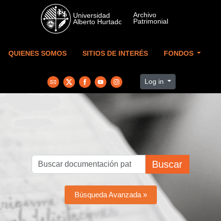
Skip to main content
QUIENES SOMOS
SITIOS DE INTERÉS
FONDOS
Log in
Buscar
Búsqueda Avanzada »