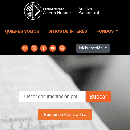
Skip to main content
QUIENES SOMOS
SITIOS DE INTERÉS
FONDOS
Iniciar sesión
Buscar
Búsqueda Avanzada »