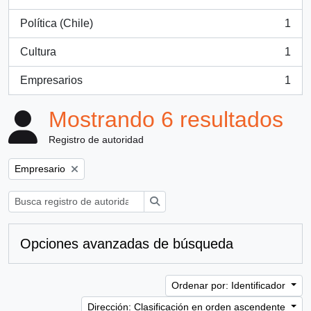
, 1 resultados
Política (Chile)
1
, 1 resultados
Cultura
1
, 1 resultados
Empresarios
1
, 1 resultados
Mostrando 6 resultados
Registro de autoridad
Remove filter:
Empresario
Búsqueda
Opciones avanzadas de búsqueda
Ordenar por: Identificador
Dirección: Clasificación en orden ascendente