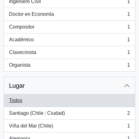
Ingeniero Civil
1
, 1 resultados
Doctor en Economía
1
, 1 resultados
Compositor
1
, 1 resultados
Académico
1
, 1 resultados
Clavecinista
1
, 1 resultados
Organista
1
, 1 resultados
Lugar
Todos
Santiago (Chile : Ciudad)
2
, 2 resultados
Viña del Mar (Chile)
1
, 1 resultados
Alemania
1