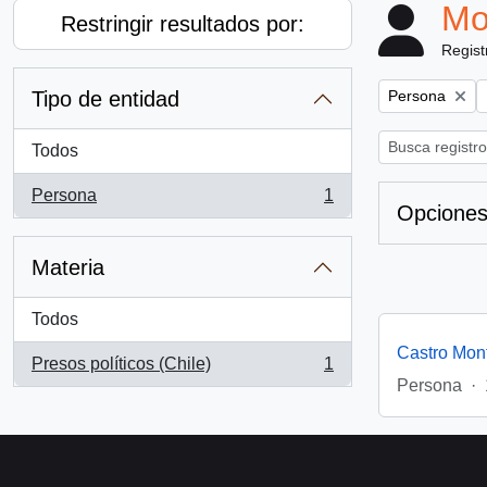
Mo
Restringir resultados por:
Regist
Remove filter:
Tipo de entidad
Persona
Todos
Persona
1
, 1 resultados
Opciones
Materia
Todos
Castro Mon
Presos políticos (Chile)
1
, 1 resultados
Persona
·