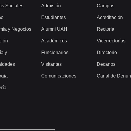
as Sociales
Admisión
Campus
ho
Estudiantes
Acreditación
mía y Negocios
Alumni UAH
Rectoría
ción
Académicos
Vicerrectorías
ía y
Funcionarios
Directorio
idades
Visitantes
Decanos
ogía
Comunicaciones
Canal de Denun
ería