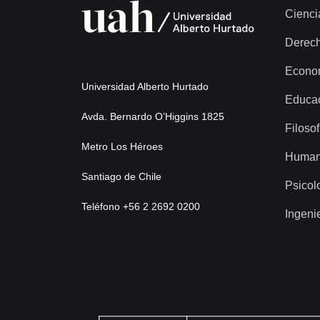
Cienci
Derec
Econo
Universidad Alberto Hurtado
Educa
Avda. Bernardo O’Higgins 1825
Filosof
Metro Los Héroes
Human
Santiago de Chile
Psicol
Teléfono +56 2 2692 0200
Ingeni