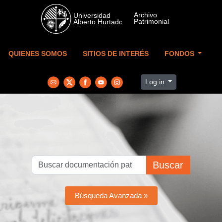
Skip to main content
QUIENES SOMOS
SITIOS DE INTERÉS
FONDOS
Log in
Buscar
Búsqueda Avanzada »