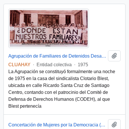
Add t
Agrupación de Familiares de Detenidos Desaparecidos (Chile)
CLUAHAY
·
Entidad colectiva
·
1975
La Agrupación se constituyó formalmente una noche
de 1975 en la casa del sindicalista Clotario Blest,
ubicada en calle Ricardo Santa Cruz de Santiago
Centro, contando con el patrocinio del Comité de
Defensa de Derechos Humanos (CODEH), al que
Blest pertenecía
Add t
Concertación de Mujeres por la Democracia (Santiago, Chile)