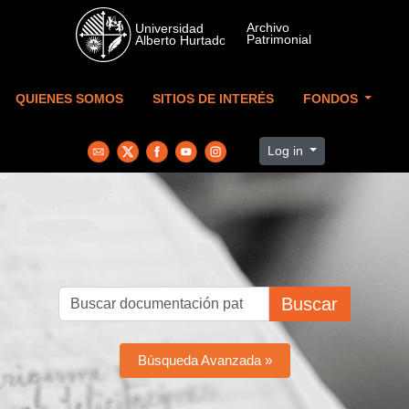
Skip to main content
QUIENES SOMOS
SITIOS DE INTERÉS
FONDOS
Log in
Buscar
Búsqueda Avanzada »