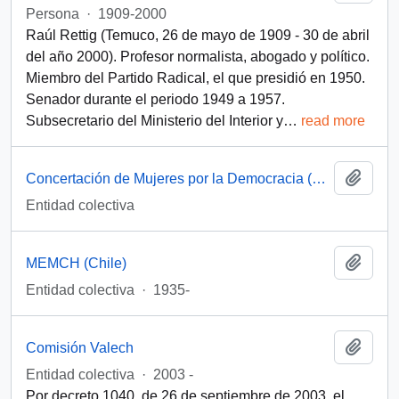
Persona
·
1909-2000
Raúl Rettig (Temuco, 26 de mayo de 1909 - 30 de abril
del año 2000). Profesor normalista, abogado y político.
Miembro del Partido Radical, el que presidió en 1950.
Senador durante el periodo 1949 a 1957.
Subsecretario del Ministerio del Interior y
…
read more
Add t
Concertación de Mujeres por la Democracia (Santiago, Chile)
Entidad colectiva
Add t
MEMCH (Chile)
Entidad colectiva
·
1935-
Add t
Comisión Valech
Entidad colectiva
·
2003 -
Por decreto 1040, de 26 de septiembre de 2003, el