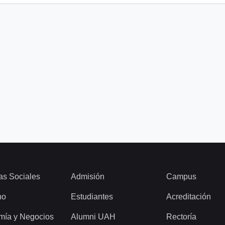
as Sociales
Admisión
Campus
ho
Estudiantes
Acreditación
mía y Negocios
Alumni UAH
Rectoría