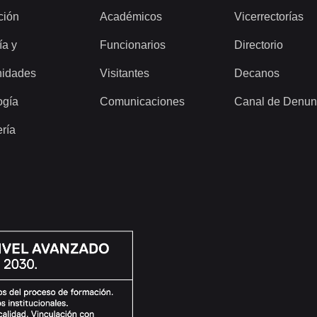
ción
Académicos
Vicerrectorías
ía y
Funcionarios
Directorio
idades
Visitantes
Decanos
ogía
Comunicaciones
Canal de Denun
ería