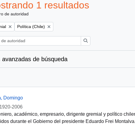
strando 1 resultados
ro de autoridad
Remove filter:
mial
Política (Chile)
Búsqueda
 avanzadas de búsqueda
a, Domingo
1920-2006
niero, académico, empresario, dirigente gremial y político chil
dos durante el Gobierno del presidente Eduardo Frei Montalva