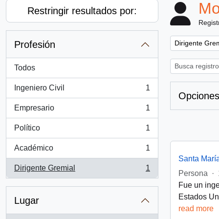
Mo
Restringir resultados por:
Regist
Remove filter:
Profesión
Dirigente Gre
Todos
Ingeniero Civil
1
, 1 resultados
Opciones
Empresario
1
, 1 resultados
Político
1
, 1 resultados
Académico
1
, 1 resultados
Santa Marí
Dirigente Gremial
1
, 1 resultados
Persona
·
Fue un inge
Estados Uni
Lugar
read more