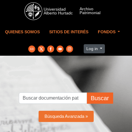
Skip to main content
QUIENES SOMOS
SITIOS DE INTERÉS
FONDOS
Log in
Buscar
Búsqueda Avanzada »