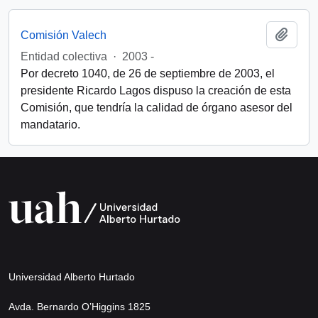
Add t
Comisión Valech
Entidad colectiva
·
2003 -
Por decreto 1040, de 26 de septiembre de 2003, el
presidente Ricardo Lagos dispuso la creación de esta
Comisión, que tendría la calidad de órgano asesor del
mandatario.
Universidad Alberto Hurtado
Avda. Bernardo O’Higgins 1825