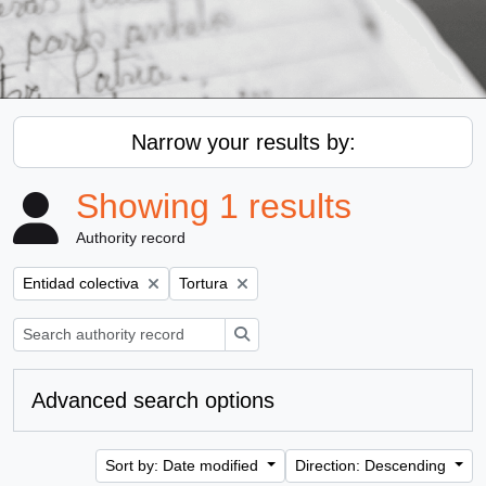
Narrow your results by:
Showing 1 results
Authority record
Remove filter:
Remove filter:
Entidad colectiva
Tortura
Search
Advanced search options
Sort by: Date modified
Direction: Descending