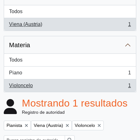
Todos
Viena (Austria)
1
, 1 resultados
Materia
Todos
Piano
1
, 1 resultados
Violoncelo
1
, 1 resultados
Mostrando 1 resultados
Registro de autoridad
Remove filter:
Remove filter:
Remove filter:
Pianista
Viena (Austria)
Violoncelo
Búsqueda