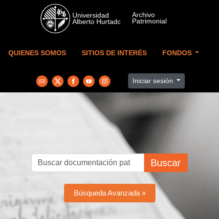
Skip to main content
QUIENES SOMOS
SITIOS DE INTERÉS
FONDOS
Iniciar sesión
Buscar
Búsqueda Avanzada »