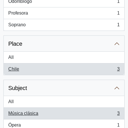
Odontólogo
1
, 1 results
Profesora
1
, 1 results
Soprano
1
, 1 results
Place
All
Chile
3
, 3 results
Subject
All
Música clásica
3
, 3 results
Ópera
1