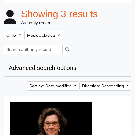
, 1 results
Showing 3 results
Authority record
Remove filter:
Remove filter:
Chile
Música clásica
Search
Advanced search options
Sort by: Date modified
Direction: Descending