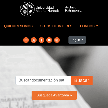
Skip to main content
QUIENES SOMOS
SITIOS DE INTERÉS
FONDOS
Log in
Buscar
Búsqueda Avanzada »