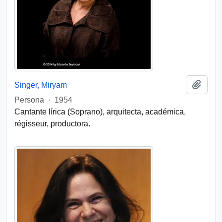
Add t
Singer, Miryam
Persona
·
1954
Cantante lírica (Soprano), arquitecta, académica,
régisseur, productora.