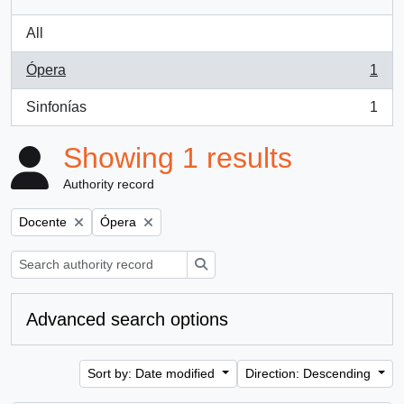
All
Ópera
1
, 1 results
Sinfonías
1
, 1 results
Showing 1 results
Authority record
Remove filter:
Remove filter:
Docente
Ópera
Search
Advanced search options
Sort by: Date modified
Direction: Descending