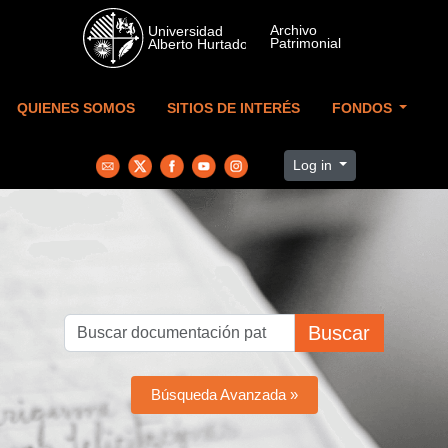
Skip to main content
QUIENES SOMOS
SITIOS DE INTERÉS
FONDOS
Log in
Buscar
Búsqueda Avanzada »