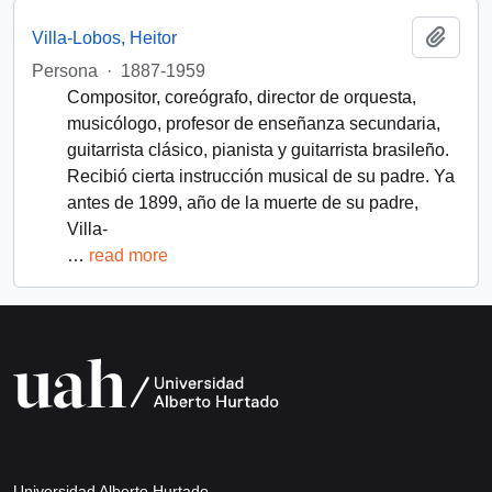
Add t
Villa-Lobos, Heitor
Persona
·
1887-1959
Compositor, coreógrafo, director de orquesta,
musicólogo, profesor de enseñanza secundaria,
guitarrista clásico, pianista y guitarrista brasileño.
Recibió cierta instrucción musical de su padre. Ya
antes de 1899, año de la muerte de su padre,
Villa-
…
read more
Universidad Alberto Hurtado