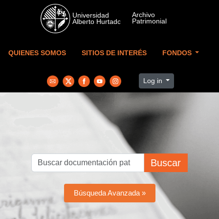
Skip to main content
QUIENES SOMOS
SITIOS DE INTERÉS
FONDOS
Log in
Buscar
Búsqueda Avanzada »