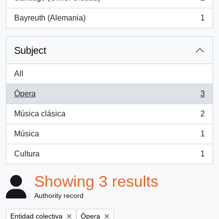
, 2 results
Bayreuth (Alemania)
1
, 1 results
Subject
All
Ópera
3
, 3 results
Música clásica
2
, 2 results
Música
1
, 1 results
Cultura
1
, 1 results
Showing 3 results
Authority record
Remove filter:
Remove filter:
Entidad colectiva
Ópera