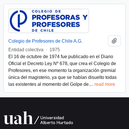
Añadi
Colegio de Profesores de Chile A.G.
Entidad colectiva
·
1975
El 16 de octubre de 1974 fue publicado en el Diario
Oficial el Decreto Ley Nº 678, que crea el Colegio de
Profesores, en ese momento la organización gremial
única del magisterio, ya que se habían disuelto todas
las existentes al momento del Golpe de
…
read more