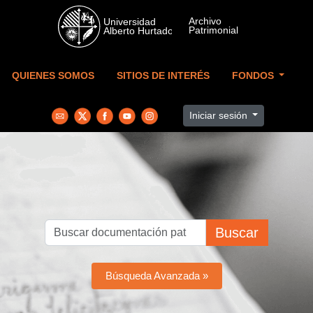
Skip to main content
QUIENES SOMOS
SITIOS DE INTERÉS
FONDOS
Iniciar sesión
Buscar
Búsqueda Avanzada »