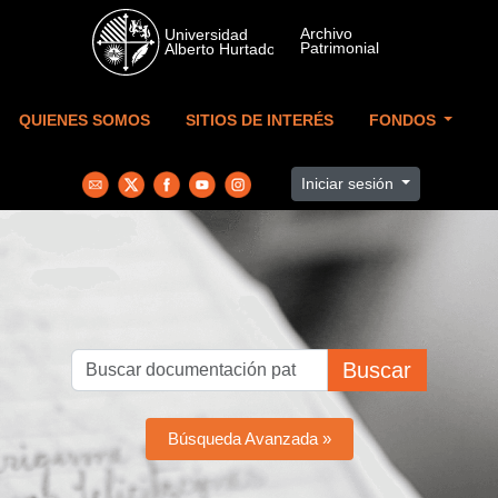
Skip to main content
QUIENES SOMOS
SITIOS DE INTERÉS
FONDOS
Iniciar sesión
Buscar
Búsqueda Avanzada »