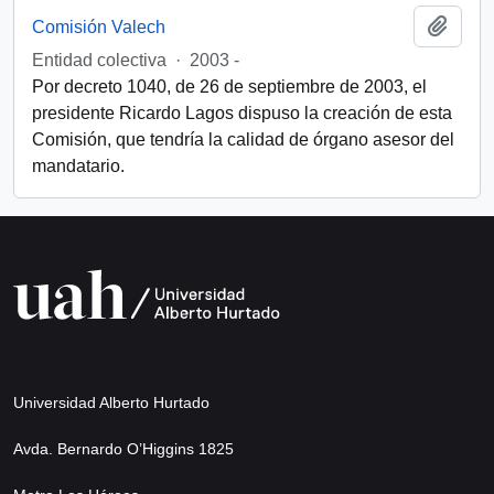
Añadi
Comisión Valech
Entidad colectiva
·
2003 -
Por decreto 1040, de 26 de septiembre de 2003, el
presidente Ricardo Lagos dispuso la creación de esta
Comisión, que tendría la calidad de órgano asesor del
mandatario.
Universidad Alberto Hurtado
Avda. Bernardo O’Higgins 1825