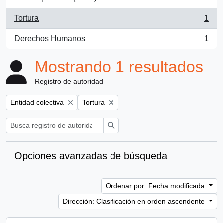
, 1 resultados
Tortura
1
, 1 resultados
Derechos Humanos
1
, 1 resultados
Mostrando 1 resultados
Registro de autoridad
Remove filter:
Remove filter:
Entidad colectiva
Tortura
Búsqueda
Opciones avanzadas de búsqueda
Ordenar por: Fecha modificada
Dirección: Clasificación en orden ascendente