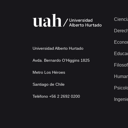
Cienci
Derec
Econo
Universidad Alberto Hurtado
Educa
Avda. Bernardo O’Higgins 1825
Filosof
Metro Los Héroes
Human
Santiago de Chile
Psicol
Teléfono +56 2 2692 0200
Ingeni