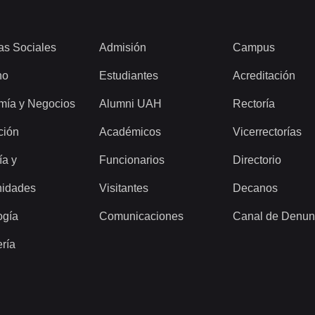
as Sociales
Admisión
Campus
ho
Estudiantes
Acreditación
mía y Negocios
Alumni UAH
Rectoría
ción
Académicos
Vicerrectorías
ía y
Funcionarios
Directorio
idades
Visitantes
Decanos
ogía
Comunicaciones
Canal de Denun
ería