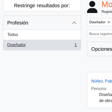
Mo
Restringir resultados por:
Regist
Remove filter:
Profesión
Diseñador
Todos
Diseñador
1
, 1 resultados
Opciones
Núñez, Pab
Persona
Diseñad
de obra