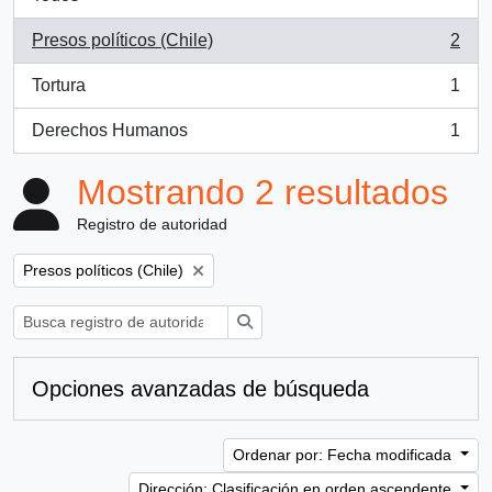
Presos políticos (Chile)
2
, 2 resultados
Tortura
1
, 1 resultados
Derechos Humanos
1
, 1 resultados
Mostrando 2 resultados
Registro de autoridad
Remove filter:
Presos políticos (Chile)
Búsqueda
Opciones avanzadas de búsqueda
Ordenar por: Fecha modificada
Dirección: Clasificación en orden ascendente