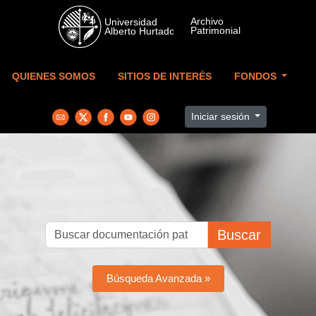
Skip to main content
QUIENES SOMOS
SITIOS DE INTERÉS
FONDOS
Iniciar sesión
Buscar
Búsqueda Avanzada »