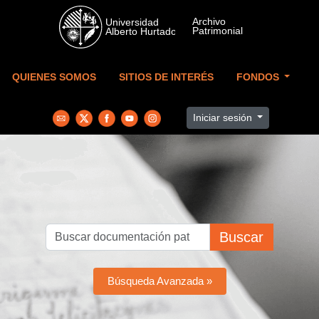
Skip to main content
QUIENES SOMOS
SITIOS DE INTERÉS
FONDOS
Iniciar sesión
Buscar
Búsqueda Avanzada »