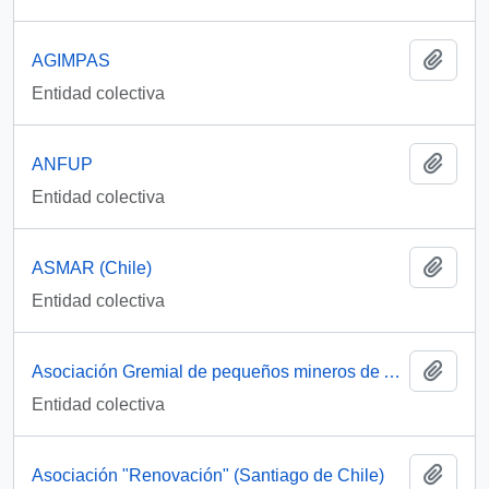
Añadi
AGIMPAS
Entidad colectiva
Añadi
ANFUP
Entidad colectiva
Añadi
ASMAR (Chile)
Entidad colectiva
Añadi
Asociación Gremial de pequeños mineros de Arica y Parinacota
Entidad colectiva
Añadi
Asociación "Renovación" (Santiago de Chile)