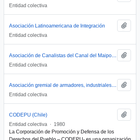
Entidad colectiva
Añadi
Asociación Latinoamericana de Integración
Entidad colectiva
Añadi
Asociación de Canalistas del Canal del Maipo (Chile)
Entidad colectiva
Añadi
Asociación gremial de armadores, industriales y pescadores del Maule ( AGAMAULE)
Entidad colectiva
Añadi
CODEPU (Chile)
Entidad colectiva
·
1980
La Corporación de Promoción y Defensa de los
Derechos del Pueblo – CODEPU- es una organización