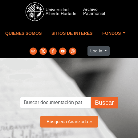
Skip to main content
QUIENES SOMOS
SITIOS DE INTERÉS
FONDOS
Log in
Buscar
Búsqueda Avanzada »