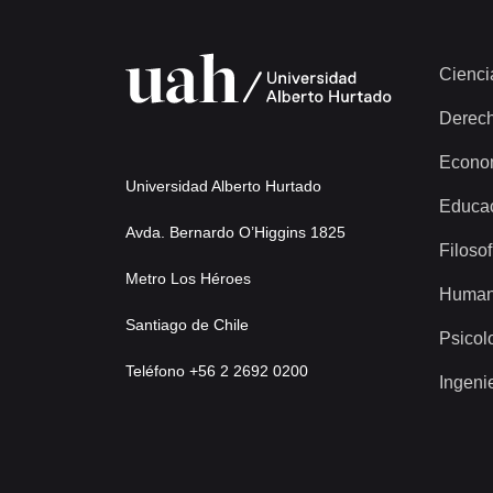
Cienci
Derec
Econo
Universidad Alberto Hurtado
Educa
Avda. Bernardo O’Higgins 1825
Filosof
Metro Los Héroes
Human
Santiago de Chile
Psicol
Teléfono +56 2 2692 0200
Ingeni