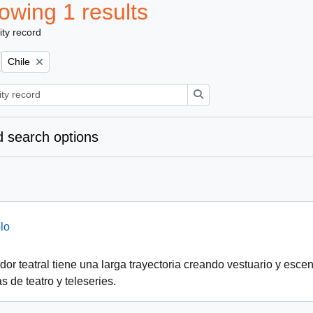
owing 1 results
ity record
Remove filter:
Chile
Search
 search options
lo
or teatral tiene una larga trayectoria creando vestuario y escen
s de teatro y teleseries.