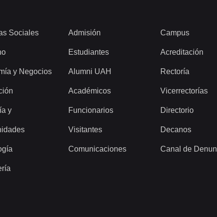
as Sociales
Admisión
Campus
ho
Estudiantes
Acreditación
mía y Negocios
Alumni UAH
Rectoría
ción
Académicos
Vicerrectorías
ía y
Funcionarios
Directorio
idades
Visitantes
Decanos
ogía
Comunicaciones
Canal de Denun
ería