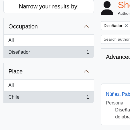
Sh
Narrow your results by:
Author
Remove filter:
Occupation
Diseñador
All
Diseñador
1
, 1 results
Advanced
Place
All
Núñez, Pab
Chile
1
, 1 results
Persona
Diseñad
de obra