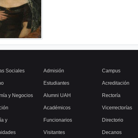
as Sociales
Admisión
Campus
ho
Estudiantes
Acreditación
mía y Negocios
Alumni UAH
Rectoría
ción
Académicos
Vicerrectorías
ía y
Funcionarios
Directorio
idades
Visitantes
Decanos