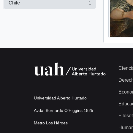
Chile
1
, 1 results
Cienci
Derec
Econo
Universidad Alberto Hurtado
Educa
Avda. Bernardo O’Higgins 1825
Filosof
Metro Los Héroes
Human