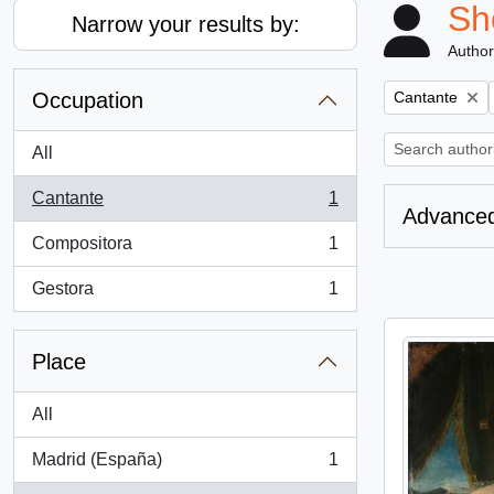
Sh
Narrow your results by:
Author
Remove filter:
Occupation
Cantante
All
Cantante
1
, 1 results
Advanced
Compositora
1
, 1 results
Gestora
1
, 1 results
Place
All
Madrid (España)
1
, 1 results