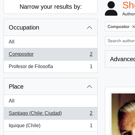
Sh
Narrow your results by:
Author
Remove filter:
Occupation
Compositor
All
Compositor
2
, 2 results
Advanced
Profesor de Filosofía
1
, 1 results
Place
All
Santiago (Chile: Ciudad)
2
, 2 results
Iquique (Chile)
1
, 1 results