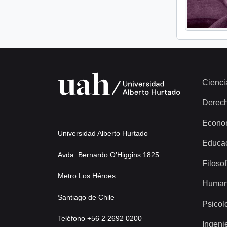
Cienci
Derec
Econo
Universidad Alberto Hurtado
Educa
Avda. Bernardo O’Higgins 1825
Filosof
Metro Los Héroes
Human
Santiago de Chile
Psicol
Teléfono +56 2 2692 0200
Ingeni