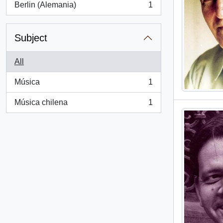
Berlin (Alemania)
1
, 1 results
Subject
All
Música
1
, 1 results
Música chilena
1
, 1 results