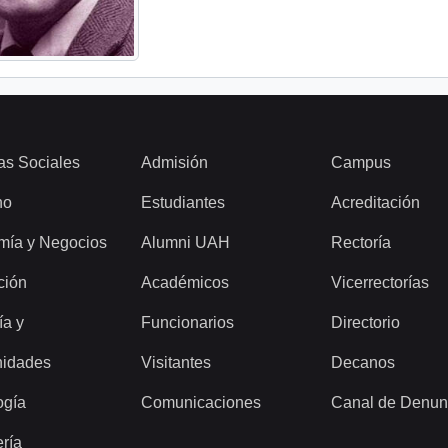
as Sociales
Admisión
Campus
ho
Estudiantes
Acreditación
mía y Negocios
Alumni UAH
Rectoría
ción
Académicos
Vicerrectorías
ía y
Funcionarios
Directorio
idades
Visitantes
Decanos
ogía
Comunicaciones
Canal de Denun
ería