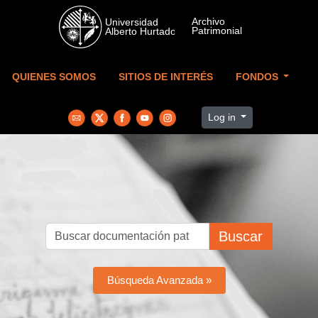
Skip to main content
QUIENES SOMOS
SITIOS DE INTERÉS
FONDOS
Log in
Buscar
Búsqueda Avanzada »