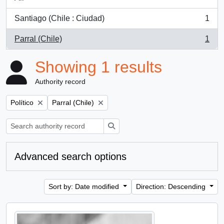
Santiago (Chile : Ciudad)
1
, 1 results
Parral (Chile)
1
, 1 results
Showing 1 results
Authority record
Remove filter:
Remove filter:
Político
Parral (Chile)
Search
Advanced search options
Sort by: Date modified
Direction: Descending