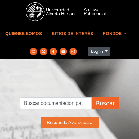
Skip to main content
QUIENES SOMOS
SITIOS DE INTERÉS
FONDOS
Log in
Buscar
Búsqueda Avanzada »