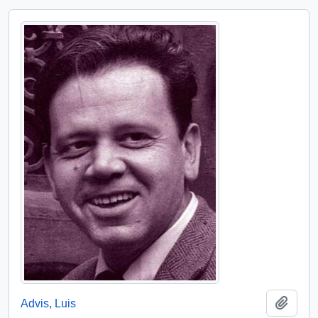
Add t
Advis, Luis