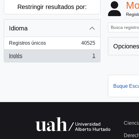
Mo
Restringir resultados por:
Regist
Idioma
Registros únicos
40525
Opciones
, 40525 resultados
Inglés
1
, 1 resultados
Buque Escu
Cienci
Derec