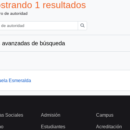
strando 1 resultados
ro de autoridad
Búsqueda
 avanzadas de búsqueda
ela Esmeralda
as Sociales
Admisión
Campus
ho
Estudiantes
Acreditación