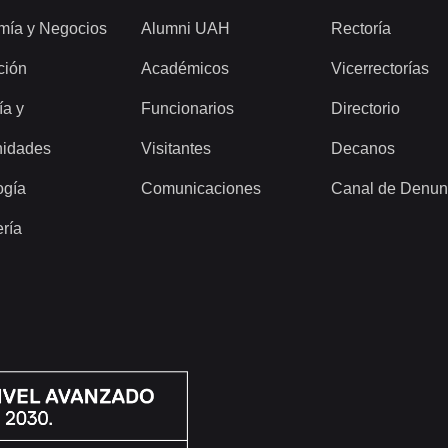
mía y Negocios
Alumni UAH
Rectoría
ción
Académicos
Vicerrectorías
ía y
Funcionarios
Directorio
idades
Visitantes
Decanos
ogía
Comunicaciones
Canal de Denun
ería