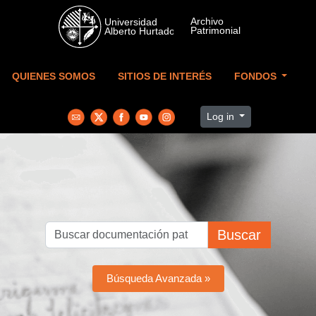
Skip to main content
QUIENES SOMOS
SITIOS DE INTERÉS
FONDOS
Log in
Buscar
Búsqueda Avanzada »