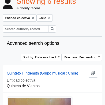
Showing 6 results
Authority record
Remove filter:
Remove filter:
Entidad colectiva
Chile
Search
Advanced search options
Sort by: Date modified
Direction: Descending
Add t
Quinteto Hindemith (Grupo musical : Chile)
Entidad colectiva
Quinteto de Vientos