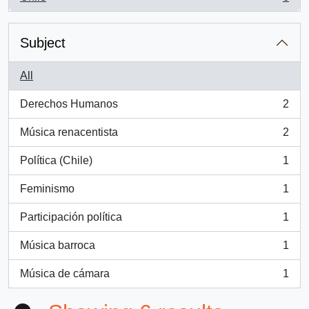
, 6 results
Subject
All
Derechos Humanos
2
, 2 results
Música renacentista
2
, 2 results
Política (Chile)
1
, 1 results
Feminismo
1
, 1 results
Participación política
1
, 1 results
Música barroca
1
, 1 results
Música de cámara
1
, 1 results