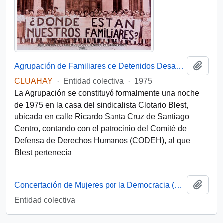
Add t
Agrupación de Familiares de Detenidos Desaparecidos (Chile)
CLUAHAY
·
Entidad colectiva
·
1975
La Agrupación se constituyó formalmente una noche
de 1975 en la casa del sindicalista Clotario Blest,
ubicada en calle Ricardo Santa Cruz de Santiago
Centro, contando con el patrocinio del Comité de
Defensa de Derechos Humanos (CODEH), al que
Blest pertenecía
Add t
Concertación de Mujeres por la Democracia (Santiago, Chile)
Entidad colectiva