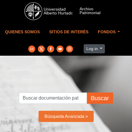
Skip to main content
QUIENES SOMOS
SITIOS DE INTERÉS
FONDOS
Log in
Buscar
Búsqueda Avanzada »