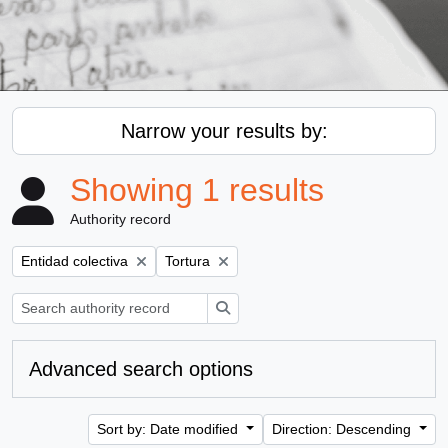
Narrow your results by:
Showing 1 results
Authority record
Remove filter:
Remove filter:
Entidad colectiva
Tortura
Search
Advanced search options
Sort by: Date modified
Direction: Descending