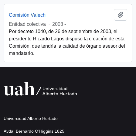
Add t
Comisión Valech
Entidad colectiva
·
2003 -
Por decreto 1040, de 26 de septiembre de 2003, el
presidente Ricardo Lagos dispuso la creación de esta
Comisión, que tendría la calidad de órgano asesor del
mandatario.
Universidad Alberto Hurtado
Avda. Bernardo O’Higgins 1825