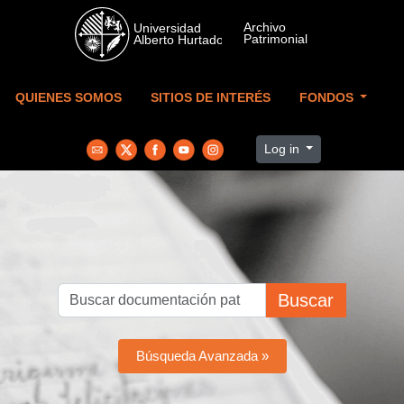
Skip to main content
QUIENES SOMOS
SITIOS DE INTERÉS
FONDOS
Log in
Buscar
Búsqueda Avanzada »