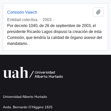
Add t
Comisión Valech
Entidad colectiva
·
2003 -
Por decreto 1040, de 26 de septiembre de 2003, el
presidente Ricardo Lagos dispuso la creación de esta
Comisión, que tendría la calidad de órgano asesor del
mandatario.
Universidad Alberto Hurtado
Avda. Bernardo O’Higgins 1825