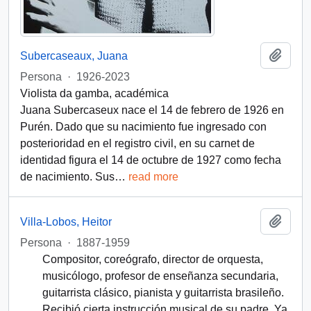
Añadi
Subercaseaux, Juana
Persona
·
1926-2023
Violista da gamba, académica
Juana Subercaseux nace el 14 de febrero de 1926 en
Purén. Dado que su nacimiento fue ingresado con
posterioridad en el registro civil, en su carnet de
identidad figura el 14 de octubre de 1927 como fecha
de nacimiento. Sus
…
read more
Añadi
Villa-Lobos, Heitor
Persona
·
1887-1959
Compositor, coreógrafo, director de orquesta,
musicólogo, profesor de enseñanza secundaria,
guitarrista clásico, pianista y guitarrista brasileño.
Recibió cierta instrucción musical de su padre. Ya