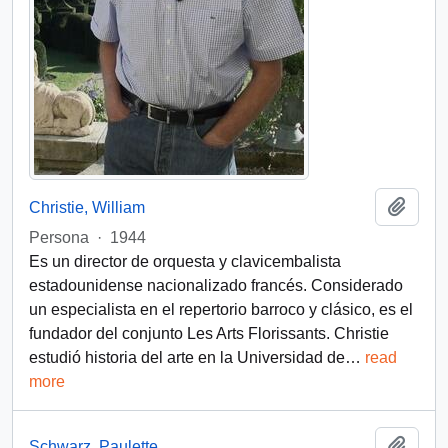
Añadi
Christie, William
Persona
·
1944
Es un director de orquesta y clavicembalista
estadounidense nacionalizado francés. Considerado
un especialista en el repertorio barroco y clásico, es el
fundador del conjunto Les Arts Florissants. Christie
estudió historia del arte en la Universidad de
…
read
more
Añadi
Schwarz, Paulette