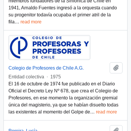
miembros fundadores de la Sinfónica de Chile en
1941, Arnaldo Fuentes ingresó a la orquesta cuando
su progenitor todavía ocupaba el primer atril de la
fila
…
read more
Añadi
Colegio de Profesores de Chile A.G.
Entidad colectiva
·
1975
El 16 de octubre de 1974 fue publicado en el Diario
Oficial el Decreto Ley Nº 678, que crea el Colegio de
Profesores, en ese momento la organización gremial
única del magisterio, ya que se habían disuelto todas
las existentes al momento del Golpe de
…
read more
Añadi
Pereira, Lucía