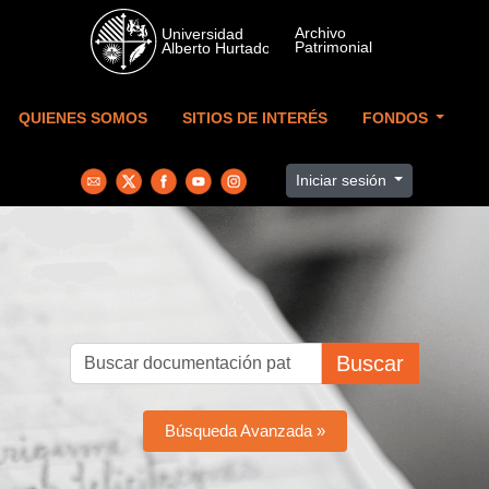
Skip to main content
QUIENES SOMOS
SITIOS DE INTERÉS
FONDOS
Iniciar sesión
Buscar
Búsqueda Avanzada »