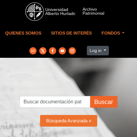
Skip to main content
QUIENES SOMOS
SITIOS DE INTERÉS
FONDOS
Log in
Buscar
Búsqueda Avanzada »