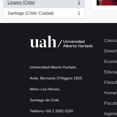
Linares (Chile)
1
, 1 results
Santiago (Chile: Ciudad)
1
, 1 results
Cienci
Derec
Econo
Universidad Alberto Hurtado
Educa
Avda. Bernardo O’Higgins 1825
Filosof
Metro Los Héroes
Human
Santiago de Chile
Psicol
Teléfono +56 2 2692 0200
Ingeni