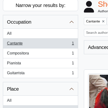
Sh
Narrow your results by:
Author
Remove filter:
Occupation
Cantante
All
Cantante
1
, 1 results
Advanced
Compositora
1
, 1 results
Pianista
1
, 1 results
Guitarrista
1
, 1 results
Place
All