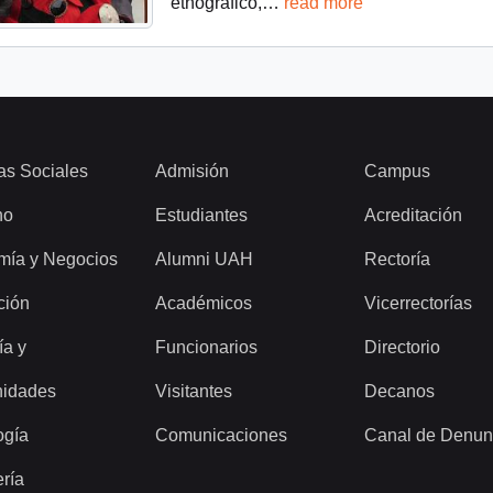
etnográfico,
…
read more
as Sociales
Admisión
Campus
ho
Estudiantes
Acreditación
mía y Negocios
Alumni UAH
Rectoría
ción
Académicos
Vicerrectorías
ía y
Funcionarios
Directorio
idades
Visitantes
Decanos
ogía
Comunicaciones
Canal de Denun
ería