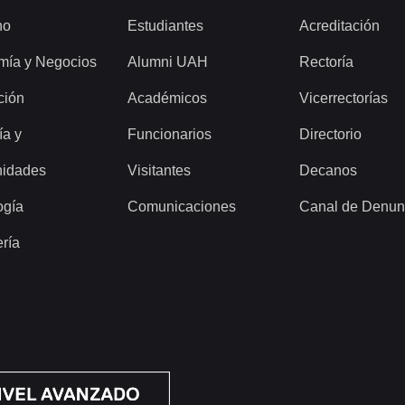
ho
Estudiantes
Acreditación
mía y Negocios
Alumni UAH
Rectoría
ción
Académicos
Vicerrectorías
ía y
Funcionarios
Directorio
idades
Visitantes
Decanos
ogía
Comunicaciones
Canal de Denun
ería