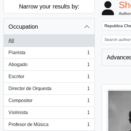
Sh
Narrow your results by:
Author
Remove filter:
Occupation
Republica Ch
All
Pianista
1
, 1 results
Advanced
Abogado
1
, 1 results
Escritor
1
, 1 results
Director de Orquesta
1
, 1 results
Compositor
1
, 1 results
Violinista
1
, 1 results
Profesor de Música
1
, 1 results