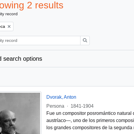
owing 2 results
ity record
eca
Search
 search options
Dvorak, Anton
Persona
·
1841-1904
Fue un compositor posromántico natural d
austríaco—, uno de los primeros composi
los grandes compositores de la segunda m