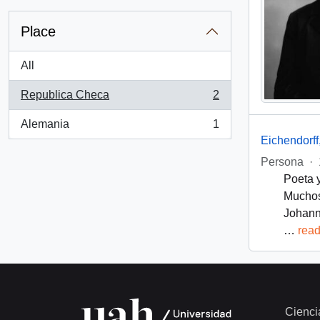
Place
All
Republica Checa
2
, 2 results
Alemania
1
, 1 results
Eichendorff
Persona
·
Poeta 
Muchos
Johann
…
rea
Cienci