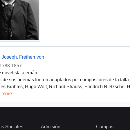
, Joseph, Freiherr von
1788-1857
y novelista alemán.
 de sus poemas fueron adaptados por compositores de la talla
es Brahms, Hugo Wolf, Richard Strauss, Friedrich Nietzsche, H
d more
as Sociales
Admisión
Campus