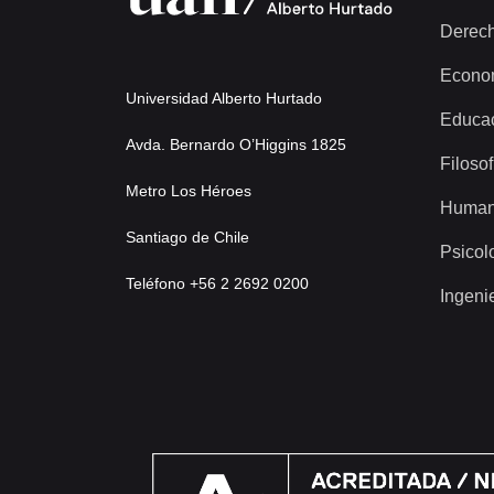
Derec
Econo
Universidad Alberto Hurtado
Educa
Avda. Bernardo O’Higgins 1825
Filosof
Metro Los Héroes
Human
Santiago de Chile
Psicol
Teléfono +56 2 2692 0200
Ingeni