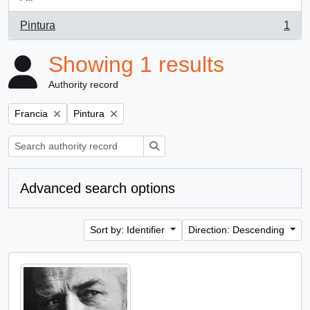
Pintura
1
, 1 results
Showing 1 results
Authority record
Remove filter:
Remove filter:
Francia
Pintura
Search
Advanced search options
Sort by: Identifier
Direction: Descending