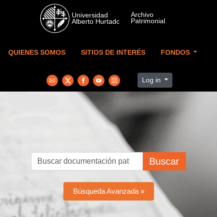
Skip to main content
QUIENES SOMOS
SITIOS DE INTERÉS
FONDOS
Log in
Buscar
Búsqueda Avanzada »