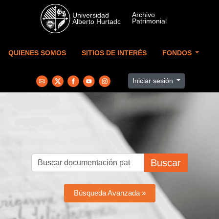
Skip to main content
QUIENES SOMOS
SITIOS DE INTERÉS
FONDOS
Iniciar sesión
Buscar
Búsqueda Avanzada »