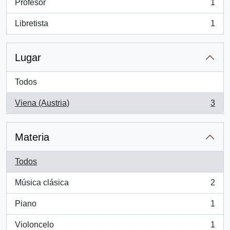
Profesor
1
, 1 resultados
Libretista
1
, 1 resultados
Lugar
Todos
Viena (Austria)
3
, 3 resultados
Materia
Todos
Música clásica
2
, 2 resultados
Piano
1
, 1 resultados
Violoncelo
1