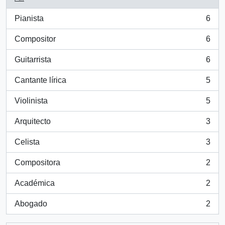
Pianista
6
, 6 results
Compositor
6
, 6 results
Guitarrista
6
, 6 results
Cantante lírica
5
, 5 results
Violinista
5
, 5 results
Arquitecto
3
, 3 results
Celista
3
, 3 results
Compositora
2
, 2 results
Académica
2
, 2 results
Abogado
2
, 2 results