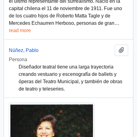
el último representante del surrealismo. Nació en la
capital chilena el 11 de noviembre de 1911. Fue uno
de los cuatro hijos de Roberto Matta Tagle y de
Mercedes Echaurren Herboso, personas de gran
…
read more
Add t
Núñez, Pablo
Persona
Diseñador teatral tiene una larga trayectoria
creando vestuario y escenografía de ballets y
óperas del Teatro Municipal, y también de obras
de teatro y teleseries.