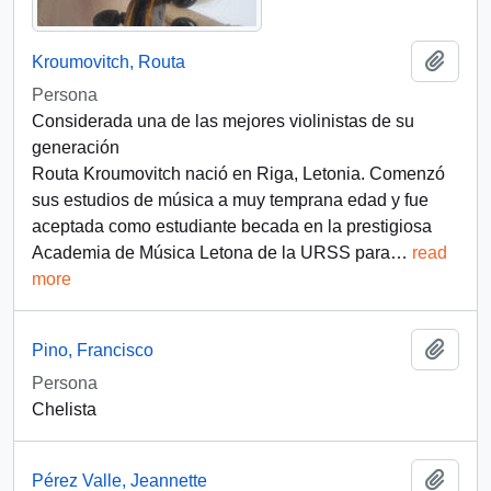
Add t
Kroumovitch, Routa
Persona
Considerada una de las mejores violinistas de su
generación
Routa Kroumovitch nació en Riga, Letonia. Comenzó
sus estudios de música a muy temprana edad y fue
aceptada como estudiante becada en la prestigiosa
Academia de Música Letona de la URSS para
…
read
more
Add t
Pino, Francisco
Persona
Chelista
Add t
Pérez Valle, Jeannette