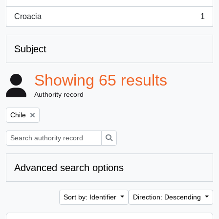
, 1 results
Croacia
1
, 1 results
Subject
Showing 65 results
Authority record
Remove filter:
Chile
Search
Advanced search options
Sort by: Identifier
Direction: Descending