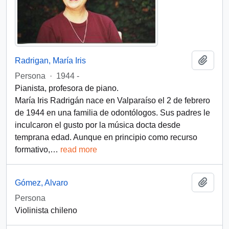
Add t
Radrigan, María Iris
Persona
·
1944 -
Pianista, profesora de piano.
María Iris Radrigán nace en Valparaíso el 2 de febrero
de 1944 en una familia de odontólogos. Sus padres le
inculcaron el gusto por la música docta desde
temprana edad. Aunque en principio como recurso
formativo,
…
read more
Add t
Gómez, Alvaro
Persona
Violinista chileno