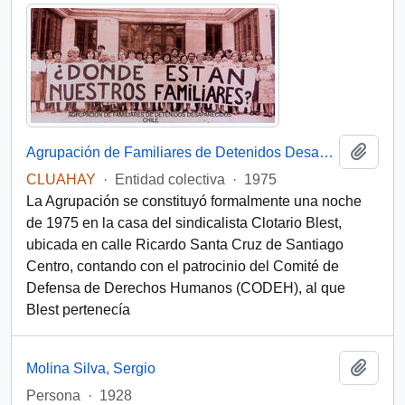
Add t
Agrupación de Familiares de Detenidos Desaparecidos (Chile)
CLUAHAY
·
Entidad colectiva
·
1975
La Agrupación se constituyó formalmente una noche
de 1975 en la casa del sindicalista Clotario Blest,
ubicada en calle Ricardo Santa Cruz de Santiago
Centro, contando con el patrocinio del Comité de
Defensa de Derechos Humanos (CODEH), al que
Blest pertenecía
Add t
Molina Silva, Sergio
Persona
·
1928