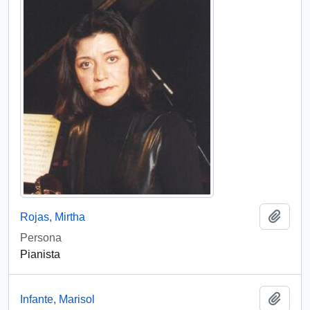
Add t
Rojas, Mirtha
Persona
Pianista
Add t
Infante, Marisol