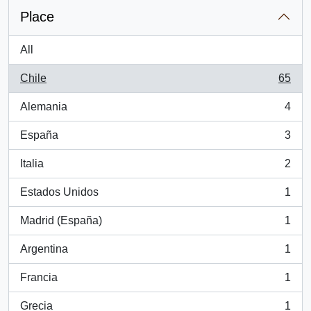
Place
All
Chile
65
, 65 results
Alemania
4
, 4 results
España
3
, 3 results
Italia
2
, 2 results
Estados Unidos
1
, 1 results
Madrid (España)
1
, 1 results
Argentina
1
, 1 results
Francia
1
, 1 results
Grecia
1