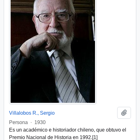
Add t
Villalobos R., Sergio
Persona
·
1930
Es un académico e historiador chileno, que obtuvo el
Premio Nacional de Historia en 1992.[1]​