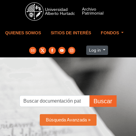
Skip to main content
QUIENES SOMOS
SITIOS DE INTERÉS
FONDOS
Log in
Buscar
Búsqueda Avanzada »