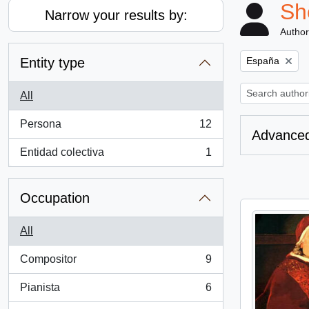
Sh
Narrow your results by:
Author
Remove filter:
Entity type
España
All
Persona
12
, 12 results
Advanced
Entidad colectiva
1
, 1 results
Occupation
All
Compositor
9
, 9 results
Pianista
6
, 6 results