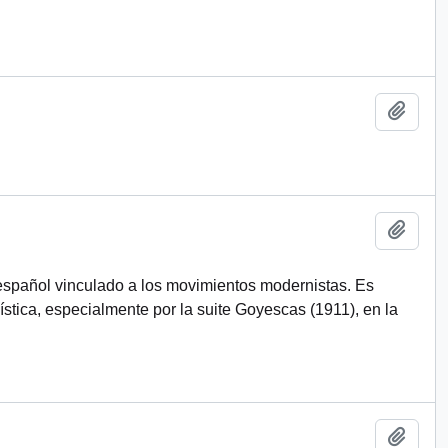
Add t
Add t
español vinculado a los movimientos modernistas. Es
stica, especialmente por la suite Goyescas (1911), en la
Add t