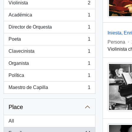
Violinista
2
, 2 results
Académica
1
, 1 results
Director de Orquesta
1
, 1 results
Iniesta, En
Poeta
1
Persona
·
, 1 results
Violinista 
Clavecinista
1
, 1 results
Organista
1
, 1 results
Política
1
, 1 results
Maestro de Capilla
1
, 1 results
Place
All