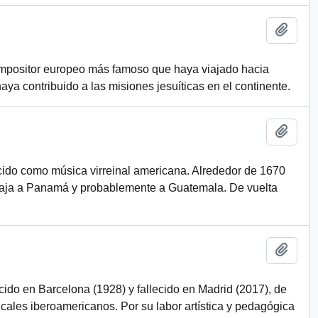
Add t
ompositor europeo más famoso que haya viajado hacia
ya contribuido a las misiones jesuíticas en el continente.
Add t
ido como música virreinal americana. Alrededor de 1670
viaja a Panamá y probablemente a Guatemala. De vuelta
Add t
cido en Barcelona (1928) y fallecido en Madrid (2017), de
cales iberoamericanos. Por su labor artística y pedagógica