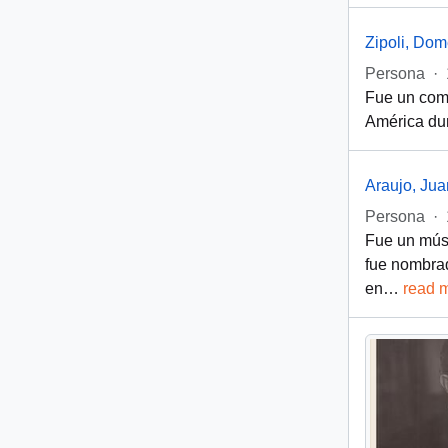
Zipoli, Do
Persona
·
Fue un comp
América dur
Araujo, Jua
Persona
·
Fue un músi
fue nombrad
en
…
read 