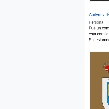
Gutiérrez d
Persona
·
Fue un comp
está consid
Su testamen