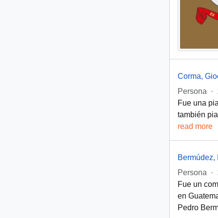
Corma, Gio
Persona
·
Fue una pia
también pia
read more
Bermúdez, 
Persona
·
Fue un comp
en Guatema
Pedro Bermú