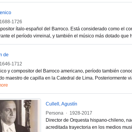
menico
1688-1726
ositor ítalo-español del Barroco. Está considerado como el c
ante el período virreinal, y también el músico más dotado que ha
n de
1646-1712
co y compositor del Barroco americano, período también conoc
o maestro de capilla en la Catedral de Lima. Posteriormente 
more
Cullell, Agustín
Persona
·
1928-2017
Director de Orquesta hispano-chileno, na
acreditada trayectoria en los medios musi