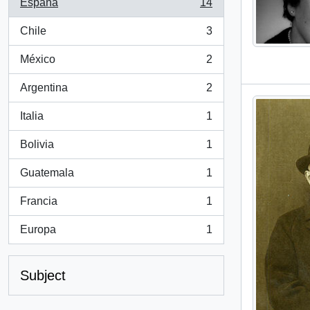
España
14
, 14 results
Chile
3
, 3 results
México
2
, 2 results
Argentina
2
, 2 results
Italia
1
, 1 results
Bolivia
1
, 1 results
Guatemala
1
, 1 results
Francia
1
, 1 results
Europa
1
, 1 results
Subject