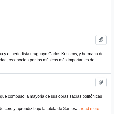
Add t
rma y el periodista uruguayo Carlos Kussrow, y hermana del
idad, reconocida por los músicos más importantes de
…
Add t
 que compuso la mayoría de sus obras sacras polifónicas
 coro y aprendiz bajo la tutela de Santos
…
read more