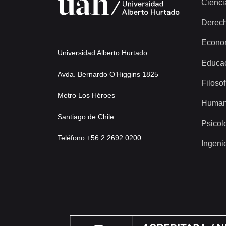
Cienci
Derec
Econo
Universidad Alberto Hurtado
Educa
Avda. Bernardo O’Higgins 1825
Filosof
Metro Los Héroes
Human
Santiago de Chile
Psicol
Teléfono +56 2 2692 0200
Ingeni