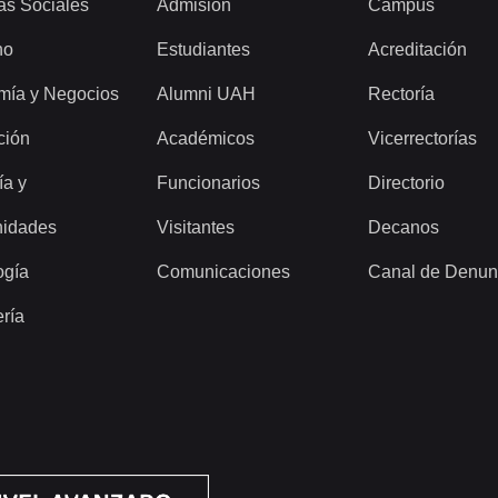
as Sociales
Admisión
Campus
ho
Estudiantes
Acreditación
mía y Negocios
Alumni UAH
Rectoría
ción
Académicos
Vicerrectorías
ía y
Funcionarios
Directorio
idades
Visitantes
Decanos
ogía
Comunicaciones
Canal de Denun
ería