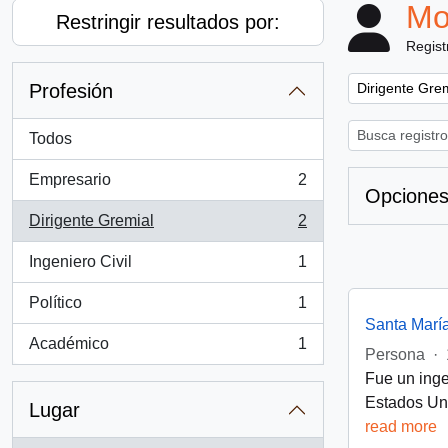
Mo
Restringir resultados por:
Regist
Remove filter:
Profesión
Dirigente Gre
Todos
Empresario
2
, 2 resultados
Opciones
Dirigente Gremial
2
, 2 resultados
Ingeniero Civil
1
, 1 resultados
Político
1
, 1 resultados
Santa Marí
Académico
1
, 1 resultados
Persona
·
Fue un inge
Estados Uni
Lugar
read more