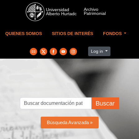
Skip to main content
QUIENES SOMOS
SITIOS DE INTERÉS
FONDOS
Log in
Buscar
Búsqueda Avanzada »