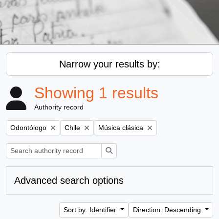
Narrow your results by:
Showing 1 results
Authority record
Remove filter:
Remove filter:
Remove filter:
Odontólogo
Chile
Música clásica
Search
Advanced search options
Sort by: Identifier
Direction: Descending