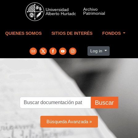
Skip to main content
QUIENES SOMOS
SITIOS DE INTERÉS
FONDOS
Log in
Buscar
Búsqueda Avanzada »