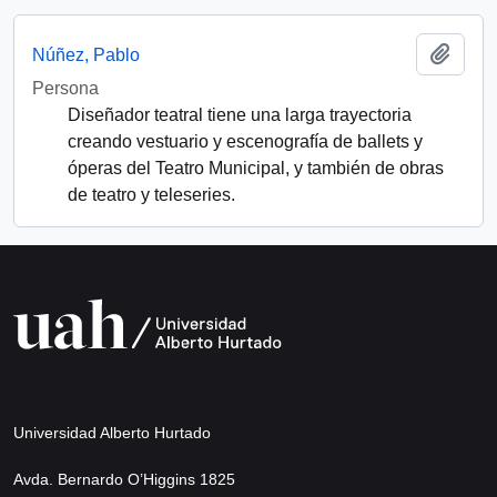
Add t
Núñez, Pablo
Persona
Diseñador teatral tiene una larga trayectoria
creando vestuario y escenografía de ballets y
óperas del Teatro Municipal, y también de obras
de teatro y teleseries.
Universidad Alberto Hurtado
Avda. Bernardo O’Higgins 1825