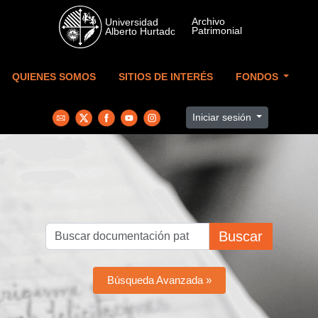
Skip to main content
QUIENES SOMOS
SITIOS DE INTERÉS
FONDOS
Iniciar sesión
Buscar
Búsqueda Avanzada »