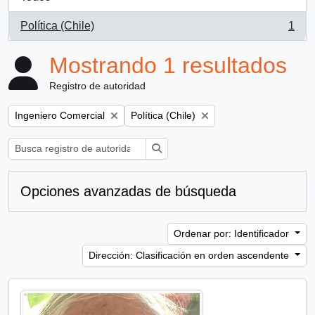
Política (Chile)
1
, 1 resultados
Mostrando 1 resultados
Registro de autoridad
Remove filter:
Remove filter:
Ingeniero Comercial
Política (Chile)
Búsqueda
Opciones avanzadas de búsqueda
Ordenar por: Identificador
Dirección: Clasificación en orden ascendente