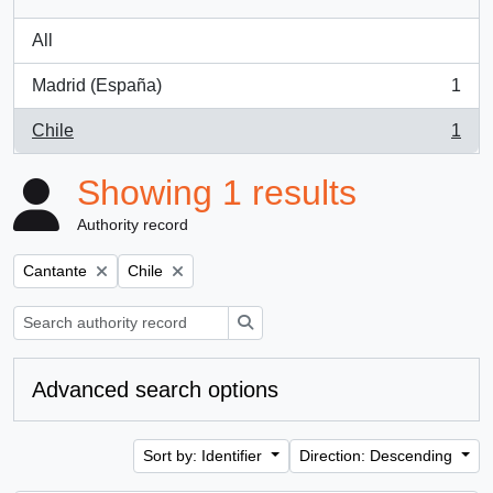
All
Madrid (España)
1
, 1 results
Chile
1
, 1 results
Showing 1 results
Authority record
Remove filter:
Remove filter:
Cantante
Chile
Search
Advanced search options
Sort by: Identifier
Direction: Descending