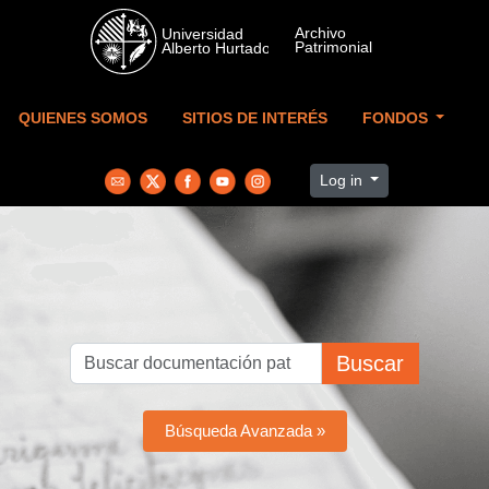
Skip to main content
QUIENES SOMOS
SITIOS DE INTERÉS
FONDOS
Log in
Buscar
Búsqueda Avanzada »