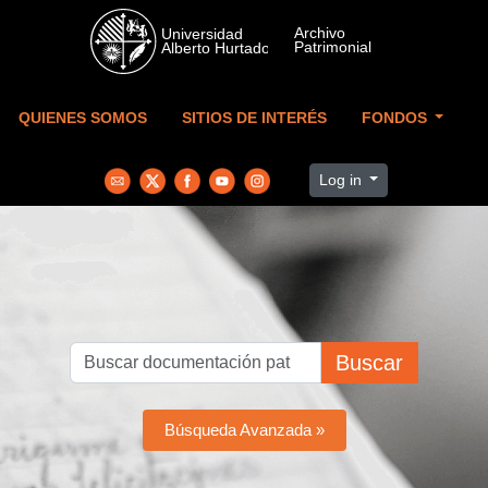
Skip to main content
QUIENES SOMOS
SITIOS DE INTERÉS
FONDOS
Log in
Buscar
Búsqueda Avanzada »