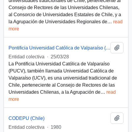
universidades tradicionales de Chile, perteneciente al
Consejo de Rectores de las Universidades Chilenas,
al Consorcio de Universidades Estatales de Chile, y a
la Agrupación de Universidades Regionales de
…
read
more
Add t
Pontificia Universidad Católica de Valparaíso (Chile)
Entidad colectiva
·
25/03/28
La Pontificia Universidad Católica de Valparaíso
(PUCV), también llamada Universidad Católica de
Valparaíso (UCV), es una universidad tradicional de
Chile, perteneciente al Consejo de Rectores de las
Universidades Chilenas, a la Agrupación de
…
read
more
Add t
CODEPU (Chile)
Entidad colectiva
·
1980