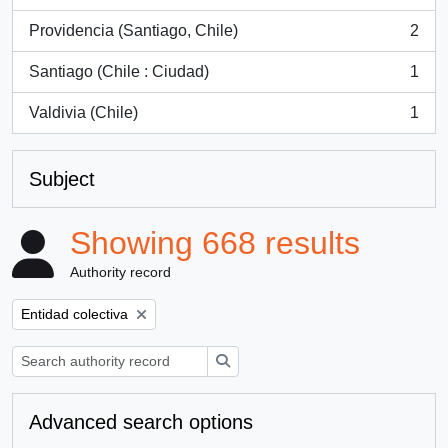
, 2 results
Providencia (Santiago, Chile)
2
, 2 results
Santiago (Chile : Ciudad)
1
, 1 results
Valdivia (Chile)
1
, 1 results
Subject
Showing 668 results
Authority record
Remove filter:
Entidad colectiva
Search
Advanced search options