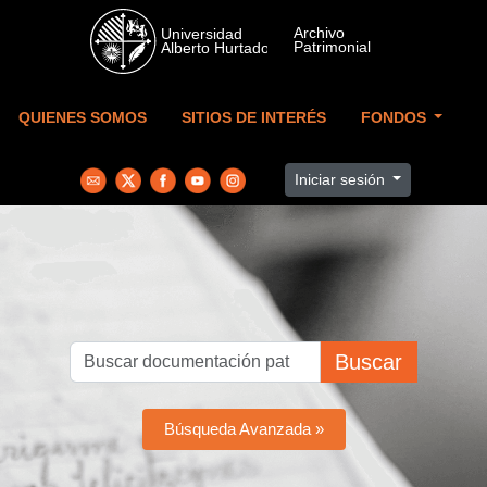
Skip to main content
QUIENES SOMOS
SITIOS DE INTERÉS
FONDOS
Iniciar sesión
Buscar
Búsqueda Avanzada »