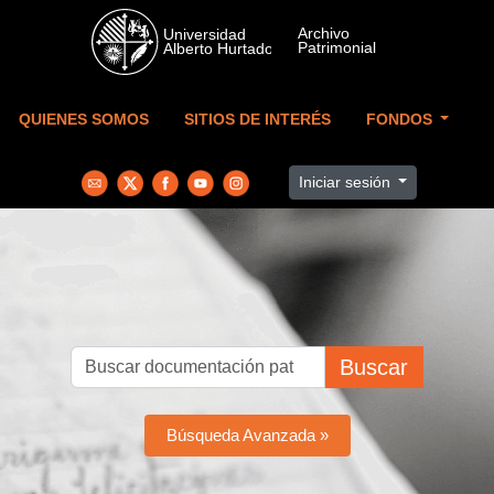
Skip to main content
QUIENES SOMOS
SITIOS DE INTERÉS
FONDOS
Iniciar sesión
Buscar
Búsqueda Avanzada »