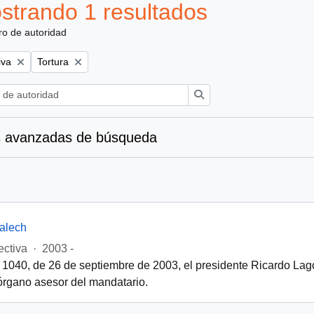
strando 1 resultados
ro de autoridad
Remove filter:
iva
Tortura
Búsqueda
 avanzadas de búsqueda
alech
ectiva
·
2003 -
 1040, de 26 de septiembre de 2003, el presidente Ricardo Lago
órgano asesor del mandatario.