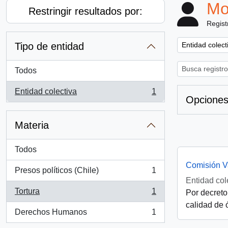
Mo
Restringir resultados por:
Regist
Remove filter:
Tipo de entidad
Entidad colect
Todos
Entidad colectiva
1
, 1 resultados
Opciones
Materia
Todos
Comisión V
Presos políticos (Chile)
1
, 1 resultados
Entidad col
Tortura
1
Por decreto
, 1 resultados
calidad de 
Derechos Humanos
1
, 1 resultados