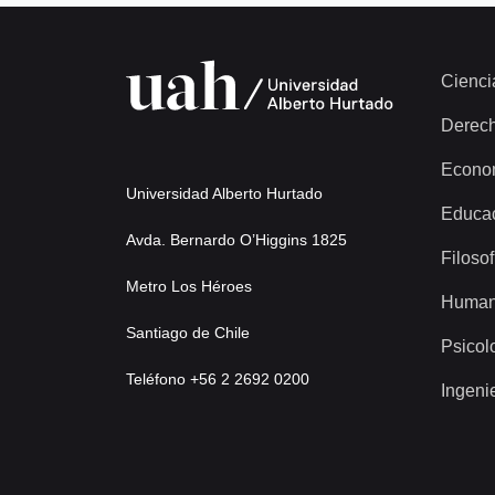
Cienci
Derec
Econo
Universidad Alberto Hurtado
Educa
Avda. Bernardo O’Higgins 1825
Filosof
Metro Los Héroes
Human
Santiago de Chile
Psicol
Teléfono +56 2 2692 0200
Ingeni