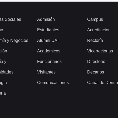
as Sociales
Admisión
Campus
ho
Estudiantes
Acreditación
mía y Negocios
Alumni UAH
Rectoría
ción
Académicos
Vicerrectorías
ía y
Funcionarios
Directorio
idades
Visitantes
Decanos
ogía
Comunicaciones
Canal de Denun
ería