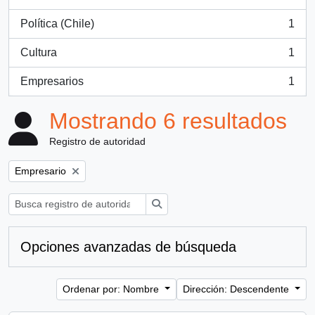
, 1 resultados
Política (Chile)
1
, 1 resultados
Cultura
1
, 1 resultados
Empresarios
1
, 1 resultados
Mostrando 6 resultados
Registro de autoridad
Remove filter:
Empresario
Búsqueda
Opciones avanzadas de búsqueda
Ordenar por: Nombre
Dirección: Descendente