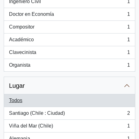
Ingeniero Civil
1
, 1 resultados
Doctor en Economía
1
, 1 resultados
Compositor
1
, 1 resultados
Académico
1
, 1 resultados
Clavecinista
1
, 1 resultados
Organista
1
, 1 resultados
Lugar
Todos
Santiago (Chile : Ciudad)
2
, 2 resultados
Viña del Mar (Chile)
1
, 1 resultados
Alemania
1