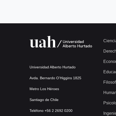
Cienci
Derec
Econo
Universidad Alberto Hurtado
Educa
Avda. Bernardo O’Higgins 1825
Filosof
Metro Los Héroes
Human
Santiago de Chile
Psicol
Teléfono +56 2 2692 0200
Ingeni