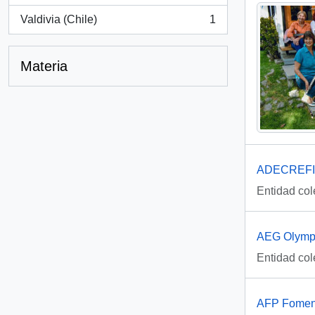
Valdivia (Chile)
1
, 1 resultados
Materia
ADECREFI 
Entidad col
AEG Olympi
Entidad col
AFP Foment