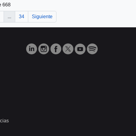
e 668
...
34
Siguiente
cias