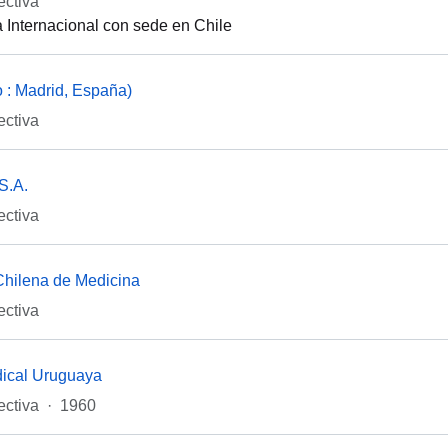
ectiva
 Internacional con sede en Chile
 : Madrid, España)
ectiva
S.A.
ectiva
hilena de Medicina
ectiva
dical Uruguaya
ectiva
·
1960