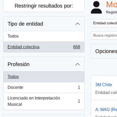
Mo
Restringir resultados por:
Regist
Remove filter:
Tipo de entidad
Entidad colect
Todos
Entidad colectiva
668
, 668 resultados
Opciones
Profesión
Todos
3M Chile
Docente
1
, 1 resultados
Entidad col
Licenciado en Interpretación
1
, 1 resultados
Musical
A: MAG (Rev