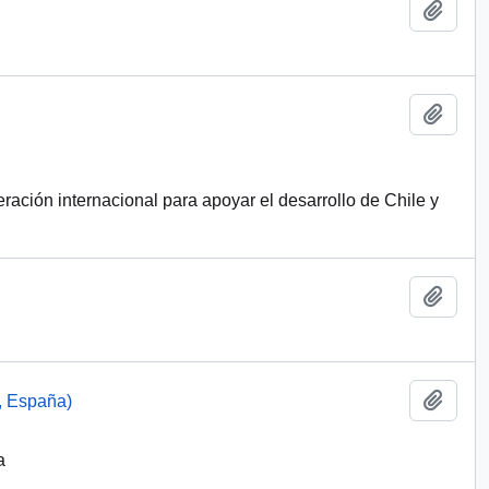
Añadi
Añadi
ración internacional para apoyar el desarrollo de Chile y
Añadi
Añadi
, España)
a