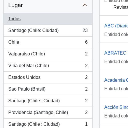
Entidad col
Lugar
Revista
Todos
ABC (Diario
Santiago (Chile: Ciudad)
23
, 23 resultados
Entidad col
Chile
6
, 6 resultados
ABRATEC 
Valparaíso (Chile)
2
, 2 resultados
Entidad col
Viña del Mar (Chile)
2
, 2 resultados
Estados Unidos
2
Academia C
, 2 resultados
Entidad col
Sao Paulo (Brasil)
2
, 2 resultados
Santiago (Chile : Ciudad)
2
, 2 resultados
Acción Sin
Providencia (Santiago, Chile)
2
, 2 resultados
Entidad col
Santiago (Chile : Ciudad)
1
, 1 resultados