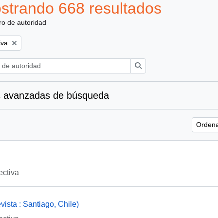
strando 668 resultados
ro de autoridad
iva
Búsqueda
 avanzadas de búsqueda
Ordena
ectiva
ista : Santiago, Chile)