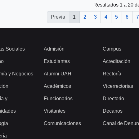
Resultados 1 a 20 d
Previa
1
2
3
4
5
6
7
as Sociales
Admisión
Campus
ho
Estudiantes
Acreditación
mía y Negocios
Alumni UAH
Rectoría
ción
Académicos
Vicerrectorías
ía y
Funcionarios
Directorio
idades
Visitantes
Decanos
ogía
Comunicaciones
Canal de Denun
ería