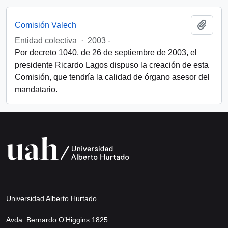
Añadi
Comisión Valech
Entidad colectiva
·
2003 -
Por decreto 1040, de 26 de septiembre de 2003, el
presidente Ricardo Lagos dispuso la creación de esta
Comisión, que tendría la calidad de órgano asesor del
mandatario.
Universidad Alberto Hurtado
Avda. Bernardo O’Higgins 1825