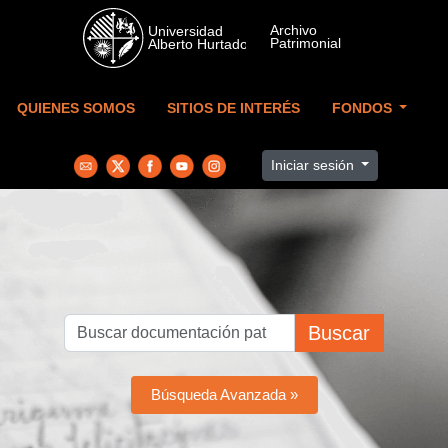
Skip to main content
QUIENES SOMOS
SITIOS DE INTERÉS
FONDOS
Iniciar sesión
Buscar
Búsqueda Avanzada »